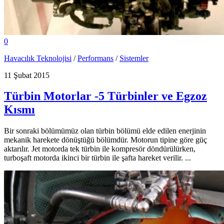
0
Havacılık Teknolojisi
/
Performans
/
Sistemler
11 Şubat 2015
Türbin Motorlar -5 Türbinler ve Egzoz
Kısmı
Bir sonraki bölümümüz olan türbin bölümü elde edilen enerjinin
mekanik harekete dönüştüğü bölümdür. Motorun tipine göre güç
aktarılır. Jet motorda tek türbin ile kompresör döndürülürken,
turboşaft motorda ikinci bir türbin ile şafta hareket verilir. ...