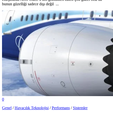
bunun güzelliği sadece dışı değil ...
0
Genel
/
Havacılık Teknolojisi
/
Performans
/
Sistemler