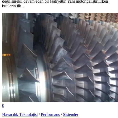
değil sürekli devam eden bir faaliyettir. Yani motor çalıştırılırken
bujilerin ilk...
0
Havacılık Teknolojisi
/
Performans
/
Sistemler