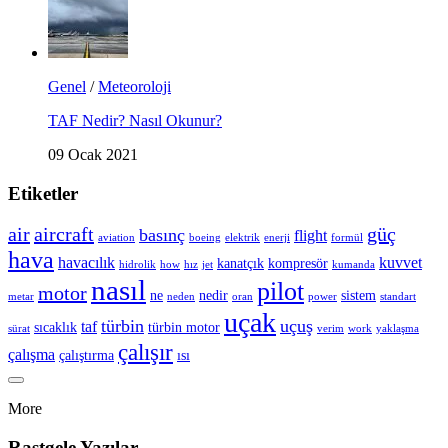
Genel
/
Meteoroloji
TAF Nedir? Nasıl Okunur?
09 Ocak 2021
Etiketler
air
aircraft
güç
basınç
flight
aviation
boeing
elektrik
enerji
formül
hava
havacılık
kuvvet
kanatçık
kompresör
hidrolik
how
hız
jet
kumanda
nasıl
pilot
motor
ne
nedir
sistem
metar
neden
oran
power
standart
uçak
türbin
uçuş
taf
sıcaklık
türbin motor
sürat
verim
work
yaklaşma
çalışır
çalışma
çalıştırma
ısı
More
Rastgele Yazılar